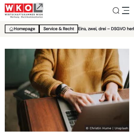
Homepage
Service & Recht
Eins, zwei, drei – DSGVO her
Service
Aktivitäten
Über uns
Lehrlingsinitiative
News
© Christin Hume | Unsplash