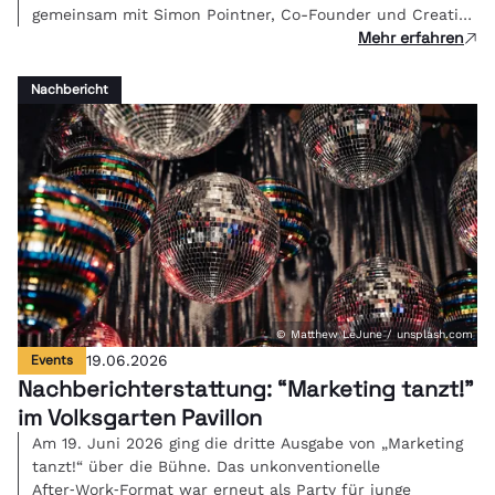
gemeinsam mit Simon Pointner, Co-Founder und Creative
Mehr erfahren
Director von Studio FREUDE, über eine zentrale Frage der
Branche zu diskutieren: Wenn KI die Umsetzung
übernimmt - was ist kreative Arbeit dann noch wert und
Nachbericht
wie bepreist man Bedeutung?
© Matthew LeJune / unsplash.com
Events
19.06.2026
Nachberichterstattung: “Marketing tanzt!"
im Volksgarten Pavillon
Am 19. Juni 2026 ging die dritte Ausgabe von „Marketing
tanzt!“ über die Bühne. Das unkonventionelle
After‑Work‑Format war erneut als Party für junge