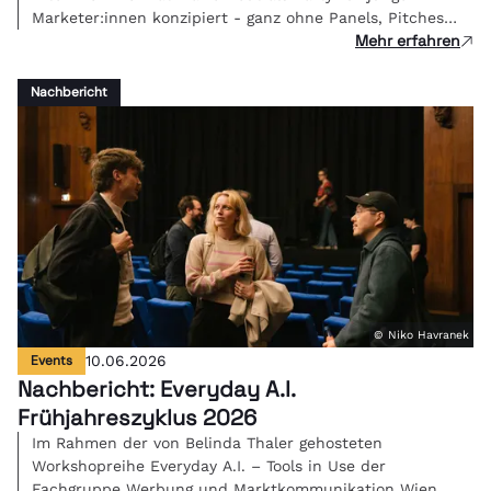
Marketer:innen konzipiert - ganz ohne Panels, Pitches
Mehr erfahren
oder PowerPoint, sondern mit Beats, Gesprächen und
Networking. Im herrlichen Ambiente des Volksgarten
Pavillons traf sich die Community, die morgen die
Nachbericht
Branche bewegt.
© Niko Havranek
Events
10.06.2026
Nachbericht: Everyday A.I.
Frühjahreszyklus 2026
Im Rahmen der von Belinda Thaler gehosteten
Workshopreihe Everyday A.I. – Tools in Use der
Fachgruppe Werbung und Marktkommunikation Wien