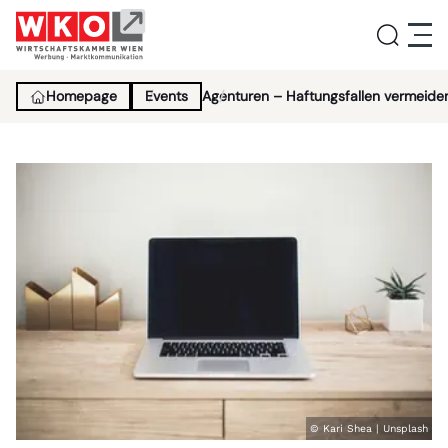
Homepage
Events
Agenturen – Haftungsfallen vermeide
Service
Aktivitäten
Über uns
Lehrlingsinitiative
News
© Kari Shea | Unsplash