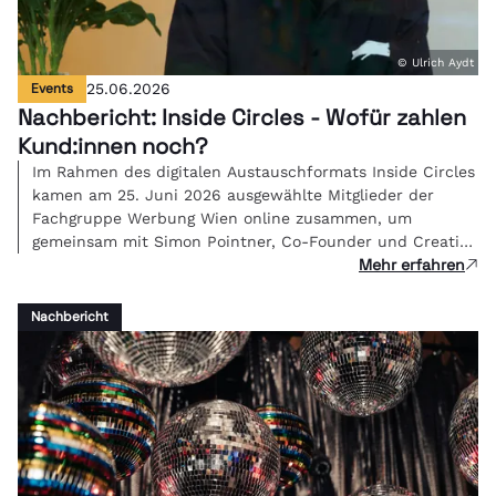
© Ulrich Aydt
Events
25.06.2026
Nachbericht: Inside Circles - Wofür zahlen
Kund:innen noch?
Im Rahmen des digitalen Austauschformats Inside Circles
kamen am 25. Juni 2026 ausgewählte Mitglieder der
Fachgruppe Werbung Wien online zusammen, um
gemeinsam mit Simon Pointner, Co-Founder und Creative
Mehr erfahren
Director von Studio FREUDE, über eine zentrale Frage der
Branche zu diskutieren: Wenn KI die Umsetzung
übernimmt - was ist kreative Arbeit dann noch wert und
Nachbericht
wie bepreist man Bedeutung?