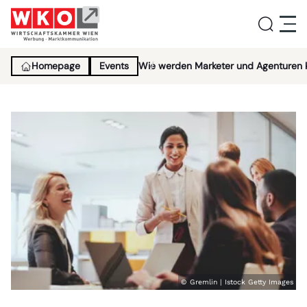
Homepage
Events
Wie werden Marketer und Agenturen kü
Service
Aktivitäten
Über uns
Lehrlingsinitiative
News
© Gremlin | Istock Getty Images