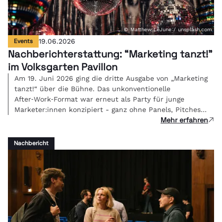
© Matthew LeJune / unsplash.com
Events
19.06.2026
Nachberichterstattung: “Marketing tanzt!"
im Volksgarten Pavillon
Am 19. Juni 2026 ging die dritte Ausgabe von „Marketing
tanzt!“ über die Bühne. Das unkonventionelle
After‑Work‑Format war erneut als Party für junge
Marketer:innen konzipiert - ganz ohne Panels, Pitches
Mehr erfahren
oder PowerPoint, sondern mit Beats, Gesprächen und
Networking. Im herrlichen Ambiente des Volksgarten
Pavillons traf sich die Community, die morgen die
Nachbericht
Branche bewegt.