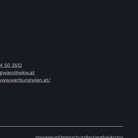
14 50 3512
gwien@wkw.at
/www.werbungwien.at/
Impressum
Datenschutz
Barrierefrei
Archiv