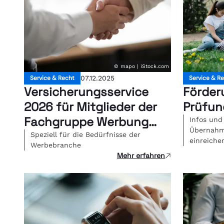
© mapo | iStock.com
Service & Recht
07.12.2025
Service & R
Versicherungsservice
Förder
2026 für Mitglieder der
Prüfun
Fachgruppe Werbung
Infos und
Übernahm
Wien
Speziell für die Bedürfnisse der
einreiche
Werbebranche
Mehr erfahren