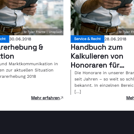
© Tyler Frante | Unsplash
© Tyler F
echt
30.06.2018
Service & Recht
28.06.2018
rerhebung &
Handbuch zum
ation
Kalkulieren von
Honoraren für
und Marktkommunikation in
en zur aktuellen Situation
DesignerInnen
Die Honorare in unserer Bra
orarerhebung 2018
seit Jahren – so weit so sc
bekannt. In einzelnen Berei
[…]
Mehr erfahren
Meh