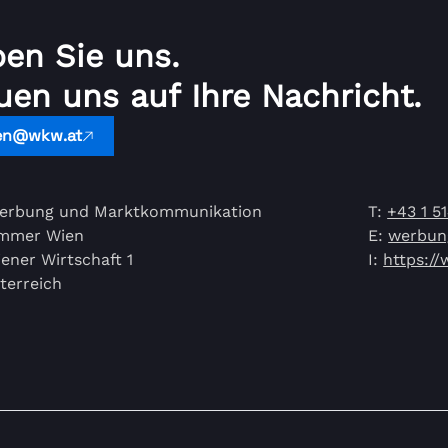
ben Sie uns.
uen uns auf Ihre Nachricht.
en@wkw.at
erbung und Marktkommunikation
T:
+43 1 5
ammer Wien
E:
werbun
ener Wirtschaft 1
I:
https:/
terreich