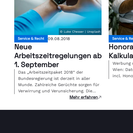
© Luke Chesser | Unsplash
Service & Recht
09.08.2018
Service & R
Neue
Honora
Arbeitszeitregelungen ab
Kalkul
1. September
Werbung 
Wien: Dat
Das „Arbeitszeitpaket 2018“ der
incl. Hon
Bundesregierung ist derzeit in aller
Munde. Zahlreiche Gerüchte sorgen für
Verwirrung und Verunsicherung. Die
Mehr erfahren
neuen Bestimmungen […]