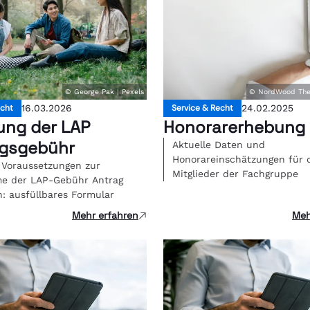
© George Pak | Pexels
© NordWood The
echt
16.03.2026
Service & Recht
24.02.2025
ung der LAP
Honorarerhebung
gsgebühr
Aktuelle Daten und
Honorareinschätzungen für 
 Voraussetzungen zur
Mitglieder der Fachgruppe
e der LAP-Gebühr Antrag
n: ausfüllbares Formular
Mehr erfahren
Meh