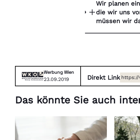
Wir planen ei
die wir uns v
müssen wir da
Werbung Wien
Direkt Link
https:/
23.09.2019
recht/s
Das könnte Sie auch inter