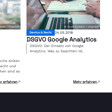
rante | Unsplash
© Scott Graham | Unsplash
Service & Recht
24.05.2018
DSGVO Google Analytics
DSGVO: Der Einsatz von Google
Analytics. Was zu beachten ist.
nche sinken
hlecht und
chen sind es
r erfahren
Mehr erfahren