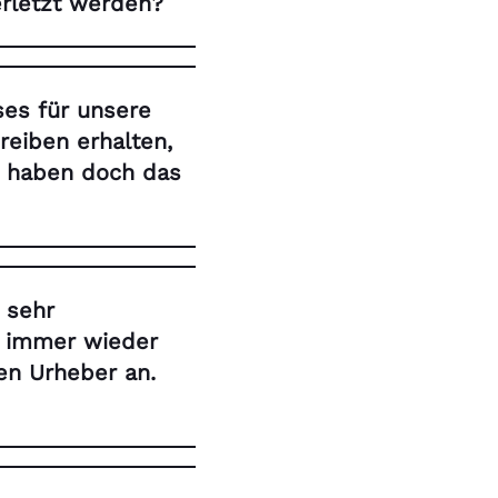
rletzt werden?
ses für unsere
reiben erhalten,
ir haben doch das
e sehr
e immer wieder
en Urheber an.