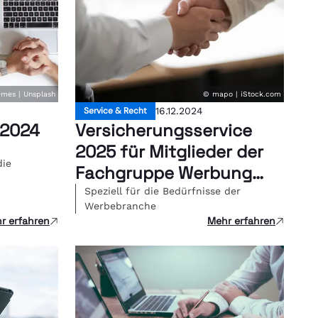
mes | Unsplash
© mapo | iStock.com
Service & Recht
16.12.2024
 2024
Versicherungsservice
2025 für Mitglieder der
die
Fachgruppe Werbung
Wien
Speziell für die Bedürfnisse der
Werbebranche
r erfahren
Mehr erfahren