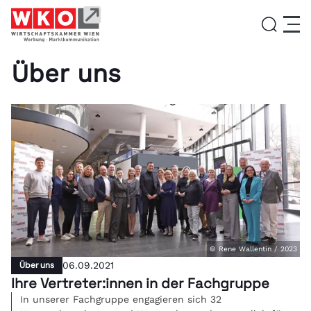
Über uns
Service
Aktivitäten
Über uns
Lehrlingsinitiative
© Rene Wallentin / 2023
Über uns
06.09.2021
Ihre Vertreter:innen in der Fachgruppe
News
In unserer Fachgruppe engagieren sich 32