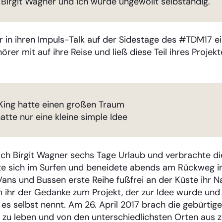
Birgit Wagner und ich wurde ungewollt selbständig.
r in ihren Impuls-Talk auf der Sidestage des #TDM17 ei
rer mit auf ihre Reise und ließ diese Teil ihres Projek
 King hatte einen großen Traum
hatte nur eine kleine simple Idee
sich Birgit Wagner sechs Tage Urlaub und verbrachte di
hte sich im Surfen und beneidete abends am Rückweg i
Vans und Bussen erste Reihe fußfrei an der Küste ihr N
m ihr der Gedanke zum Projekt, der zur Idee wurde und
 es selbst nennt. Am 26. April 2017 brach die gebürtig
 zu leben und von den unterschiedlichsten Orten aus z