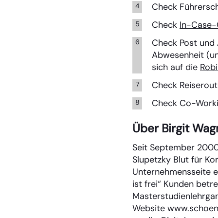
Check Führersch
Check
In-Case
Check Post und
Abwesenheit (um 
sich auf die
Robi
Check Reiseroute
Check Co-Workin
Über Birgit Wag
Seit September 2000 
Slupetzky Blut für Ko
Unternehmensseite eh
ist frei“ Kunden bet
Masterstudienlehrgan
Website www.schoen