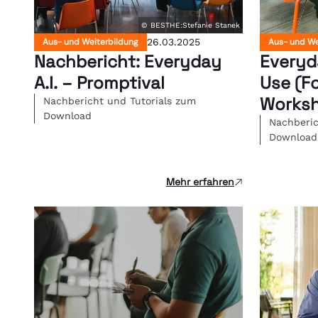
© BESTHE:Stefanie Stanek
Aus- und Weiterbildung
26.03.2025
Aus- und We
Nachbericht: Everyday
Everyda
A.I. – Promptival
Use (F
Worksh
Nachbericht und Tutorials zum
Download
Nachberic
Download
Mehr erfahren