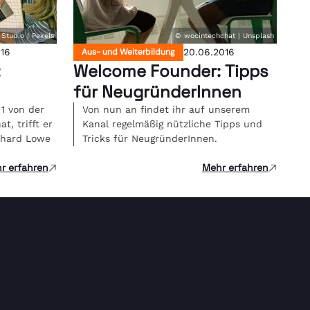
Studio | Pexels
© wocintechchat | Unsplash
016
Aus- und Weiterbildung
20.06.2016
:
Welcome Founder: Tipps
für NeugründerInnen
1 von der
Von nun an findet ihr auf unserem
t, trifft er
Kanal regelmäßig nützliche Tipps und
chard Lowe
Tricks für NeugründerInnen.
r erfahren
Mehr erfahren