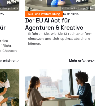
lls Group GmbH
© The Skills Group GmbH
025
Aus- und Weiterbildung
14.01.2025
Der EU AI Act für
für
Agenturen & Kreative
Erfahren Sie, wie Sie KI rechtskonform
einsetzen und sich optimal absichern
reies
können.
Pflicht,
he Chancen
r erfahren
Mehr erfahren