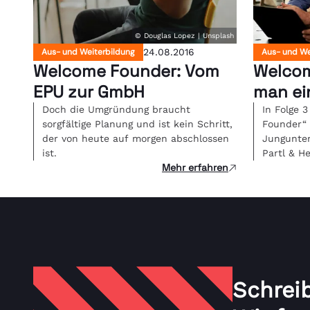
© Douglas Lopez | Unsplash
Aus- und Weiterbildung
24.08.2016
Aus- und We
Welcome Founder: Vom
Welcom
EPU zur GmbH
man ei
Doch die Umgründung braucht
In Folge 
sorgfältige Planung und ist kein Schritt,
Founder“ 
der von heute auf morgen abschlossen
Jungunter
ist.
Partl & H
Mehr erfahren
Schrei