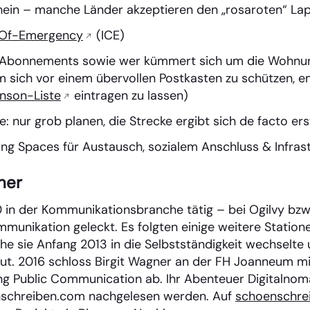
ein – manche Länder akzeptieren den „rosaroten“ Lap
-Of-Emergency
(ICE)
 Abonnements sowie wer kümmert sich um die Wohnu
sich vor einem übervollen Postkasten zu schützen, em
nson-Liste
eintragen zu lassen)
: nur grob planen, die Strecke ergibt sich de facto e
g Spaces für Austausch, sozialem Anschluss & Infrast
ner
in der Kommunikationsbranche tätig – bei Ogilvy bzw
mmunikation geleckt. Es folgten einige weitere Statio
e sie Anfang 2013 in die Selbstständigkeit wechselte u
reut. 2016 schloss Birgit Wagner an der FH Joanneum m
g Public Communication ab. Ihr Abenteuer Digitalnoma
schreiben.com nachgelesen werden. Auf
schoenschre