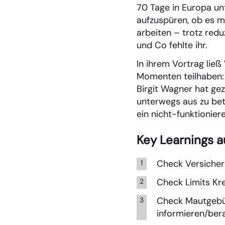
70 Tage in Europa unt
aufzuspüren, ob es mö
arbeiten – trotz redu
und Co fehlte ihr.
In ihrem Vortrag lie
Momenten teilhaben: S
Birgit Wagner hat gez
unterwegs aus zu bet
ein nicht-funktionier
Key Learnings a
Check Versicher
Check Limits Kr
Check Mautgebüh
informieren/ber