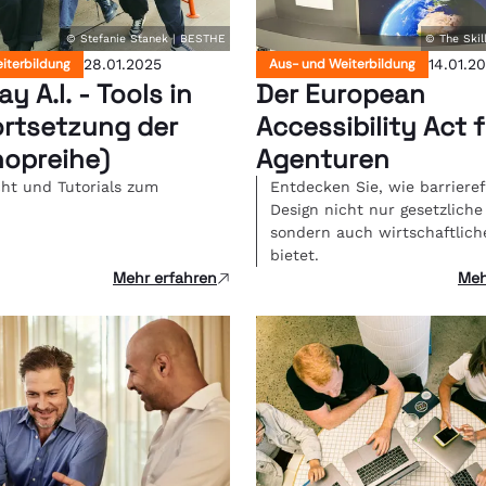
© Stefanie Stanek | BESTHE
© The Ski
iterbildung
28.01.2025
Aus- und Weiterbildung
14.01.2
y A.I. - Tools in
Der European
ortsetzung der
Accessibility Act 
opreihe)
Agenturen
ht und Tutorials zum
Entdecken Sie, wie barrieref
Design nicht nur gesetzliche 
sondern auch wirtschaftlic
bietet.
Mehr erfahren
Meh