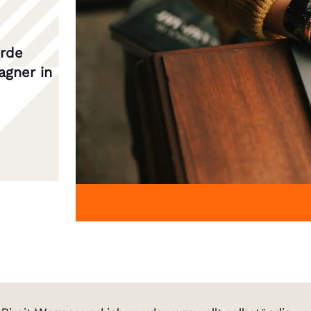
urde
agner in