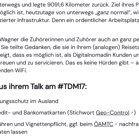
erwegs und legte 9091,6 Kilometer zurück. Ziel ihres P
glich ist, heutzutage von unterwegs „ganz normal“, wie
zierter Infrastruktur. Denn ein ordentlicher Arbeitsplat
ß Wagner die Zuhörerinnen und Zuhörer auch an ganz p
ie teilte Gedanken, die sie in ihrem (analogen) Reiset
eigt, dass es möglich ist, als Digitalnomadin Kunden u
reuen und zu servicieren. Das es keine Hürden gibt –
enden WiFi.
us ihrem Talk am #TDM17:
ungsschutz im Ausland
edit- und Bankomatkarten (Stichwort
Geo-Control
)
ren und Vignettenpflicht, ggf. beim
ÖAMTC
nachfra
aten lassen