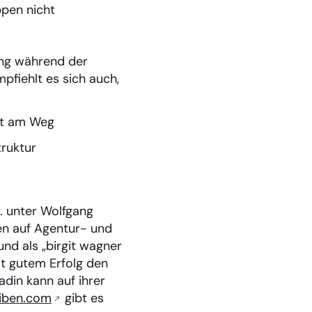
pen nicht
ng während der
pfiehlt es sich auch,
rst am Weg
ruktur
. unter Wolfgang
nen auf Agentur- und
nd als „birgit wagner
it gutem Erfolg den
din kann auf ihrer
iben.com
gibt es