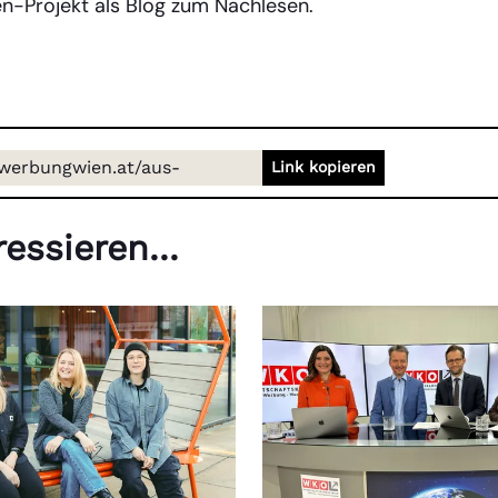
en-Projekt als Blog zum Nachlesen.
/werbungwien.at/aus-
Link kopieren
ildung/tdm17topcasereviewbirgitwagner
essieren...