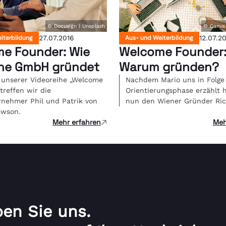
© Docusign | Unsplash
© Canva 
iterbildung
27.07.2016
Aus- und Weiterbildung
12.07.2
e Founder: Wie
Welcome Founder
ne GmbH gründet
Warum gründen?
3 unserer Videoreihe „Welcome
Nachdem Mario uns in Folge 
treffen wir die
Orientierungsphase erzählt ha
nehmer Phil und Patrik von
nun den Wiener Gründer Ri
ewson.
Mehr erfahren
Meh
ben Sie uns.