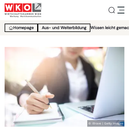
Homepage
Aus- und Weiterbildung
Wissen leicht gemac
Service
Aktivitäten
Über uns
Lehrlingsinitiative
News
© iBrave | Getty Images