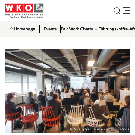
Homepage
Events
Fair Work Charta – Führungskräfte-W
Service
Aktivitäten
Über uns
Lehrlingsinitiative
News
© Mila Zytka | leisure communications