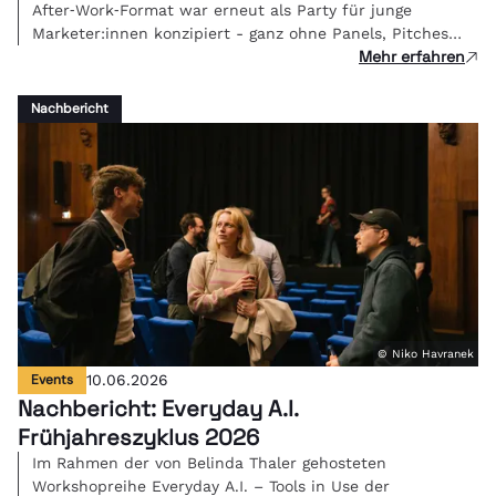
After‑Work‑Format war erneut als Party für junge
Marketer:innen konzipiert - ganz ohne Panels, Pitches
Mehr erfahren
oder PowerPoint, sondern mit Beats, Gesprächen und
Networking. Im herrlichen Ambiente des Volksgarten
Pavillons traf sich die Community, die morgen die
Nachbericht
Branche bewegt.
© Niko Havranek
Events
10.06.2026
Nachbericht: Everyday A.I.
Frühjahreszyklus 2026
Im Rahmen der von Belinda Thaler gehosteten
Workshopreihe Everyday A.I. – Tools in Use der