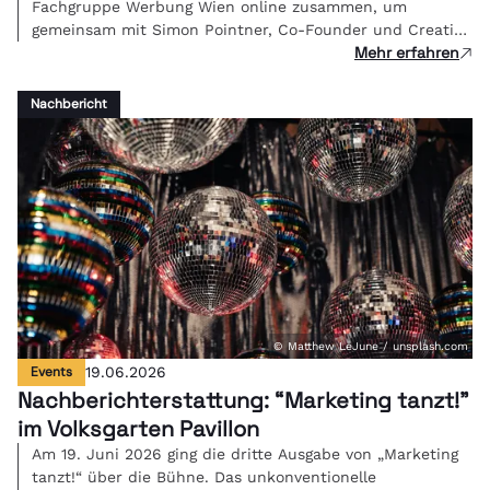
Fachgruppe Werbung Wien online zusammen, um
gemeinsam mit Simon Pointner, Co-Founder und Creative
Mehr erfahren
Director von Studio FREUDE, über eine zentrale Frage der
Branche zu diskutieren: Wenn KI die Umsetzung
übernimmt - was ist kreative Arbeit dann noch wert und
Nachbericht
wie bepreist man Bedeutung?
© Matthew LeJune / unsplash.com
Events
19.06.2026
Nachberichterstattung: “Marketing tanzt!"
im Volksgarten Pavillon
Am 19. Juni 2026 ging die dritte Ausgabe von „Marketing
tanzt!“ über die Bühne. Das unkonventionelle