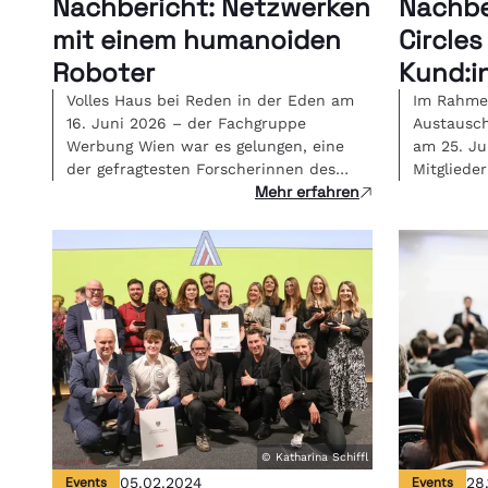
Nachbericht: Netzwerken
Nachbe
mit einem humanoiden
Circles
Roboter
Kund:i
Volles Haus bei Reden in der Eden am
Im Rahmen
16. Juni 2026 – der Fachgruppe
Austausch
Werbung Wien war es gelungen, eine
am 25. Ju
der gefragtesten Forscherinnen des
Mitgliede
Mehr erfahren
Landes in die legendäre Eden Bar zu
Wien onl
holen. Die Historikerin Emily Kate
mit Simon
Genatowski und Roboter Tova
Creative 
berichteten live über ihre Erfahrungen
über eine
in einer Mensch-Roboter-WG.
diskutier
übernimmt
dann noc
Bedeutun
© Katharina Schiffl
Events
05.02.2024
Events
28