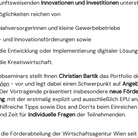
kunftsweisenden
Innovationen und Investitionen
unterst
glichkeiten reichen von
NahversorgerInnen und kleine Gewerbebetriebe
 und Innovationsförderungen sowie
ie Entwicklung oder Implementierung digitaler Lösunge
ie Kreativwirtschaft.
bseminars stellt Ihnen
Christian Bartik
das Portfolio d
Wien
vor und legt dabei einen Schwerpunkt auf
Angeb
 Der Vortragende präsentiert insbesondere
neue Förd
ng
, mit der erstmalig explizit und ausschließlich EPU
 hilfreiche Tipps sowie Dos and Don’ts beim Einreiche
nd Zeit für
individuelle Fragen
der Teilnehmenden.
et die Förderabteilung der Wirtschaftsagentur Wien seit