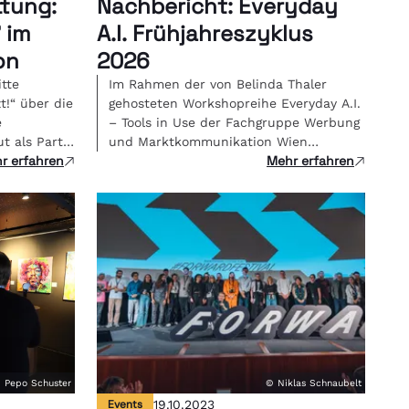
tung:
Nachbericht: Everyday
 im
A.I. Frühjahreszyklus
on
2026
itte
Im Rahmen der von Belinda Thaler
t!“ über die
gehosteten Workshopreihe Everyday A.I.
e
– Tools in Use der Fachgruppe Werbung
t als Party
und Marktkommunikation Wien
r erfahren
Mehr erfahren
zipiert -
vermitteln Expert:innen regelmäßig
der
Skills für die tägliche Kreativarbeit.
ts,
. Im
ksgarten
unity, die
 Pepo Schuster
© Niklas Schnaubelt
Events
19.10.2023