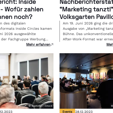
richt: Inside
Nachberichterstat
 - Wofür zahlen
“Marketing tanzt!"
nnen noch?
Volksgarten Pavill
 des digitalen
Am 19. Juni 2026 ging die dr
formats Inside Circles kamen
Ausgabe von „Marketing tanz
ni 2026 ausgewählte
Bühne. Das unkonventionell
r der Fachgruppe Werbung
After‑Work‑Format war erneu
Mehr erfahren
Meh
ine zusammen, um gemeinsam
für junge Marketer:innen kon
 Pointner, Co-Founder und
ganz ohne Panels, Pitches o
Director von Studio FREUDE,
PowerPoint, sondern mit Bea
 zentrale Frage der Branche zu
Gesprächen und Networking
en: Wenn KI die Umsetzung
herrlichen Ambiente des Vol
 - was ist kreative Arbeit
Pavillons traf sich die Comm
h wert und wie bepreist man
morgen die Branche bewegt.
g?
© kasto80 | iStock
©
.12.2023
Events
28.12.2023