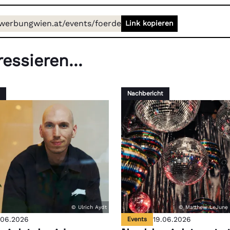
/werbungwien.at/events/foerderangebote
Link kopieren
essieren...
Nachbericht
© Ulrich Aydt
© Matthew LeJune 
.06.2026
Events
19.06.2026