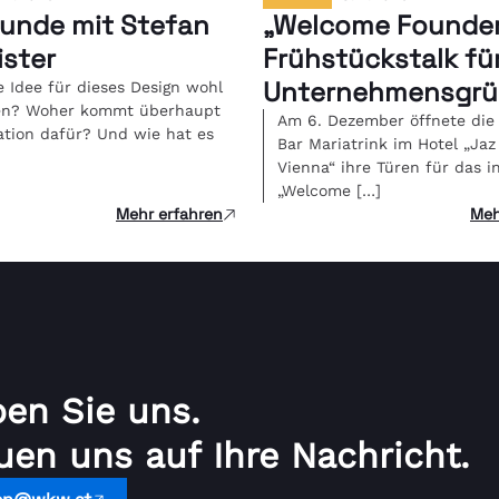
tunde mit Stefan
„Welcome Founde
ster
Frühstückstalk fü
Unternehmensgrü
e Idee für dieses Design wohl
en? Woher kommt überhaupt
nen
Am 6. Dezember öffnete die
ration dafür? Und wie hat es
Bar Mariatrink im Hotel „Jaz 
Vienna“ ihre Türen für das i
„Welcome […]
Mehr erfahren
Meh
ben Sie uns.
uen uns auf Ihre Nachricht.