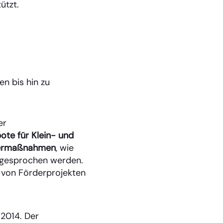
ützt.
n bis hin zu
er
ote für Klein- und
ermaßnahmen
, wie
 angesprochen werden.
n von Förderprojekten
 2014. Der