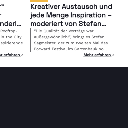
r“
Kreativer Austausch und
r
jede Menge Inspiration –
nderIn
moderiert von Stefan
Sagmeister!
 Rooftop-
“Die Qualität der Vorträge war
in the City
außergewöhnlich!”, bringt es Stefan
nspirierende
Sagmeister, der zum zweiten Mal das
Forward Festival im Gartenbaukino
r erfahren
Mehr erfahren
moderierte, […]