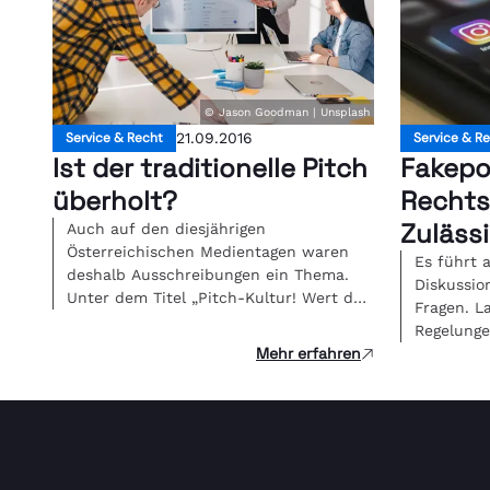
© Jason Goodman | Unsplash
Service & Recht
21.09.2016
Service & R
Ist der traditionelle Pitch
Fakepo
überholt?
Rechts
Zulässi
Auch auf den diesjährigen
Österreichischen Medientagen waren
Es führt a
deshalb Ausschreibungen ein Thema.
Diskussio
Unter dem Titel „Pitch-Kultur! Wert der
Fragen. L
Leistung?“ diskutierten VertreterInnen
Regelunge
[…]
Mehr erfahren
solche […