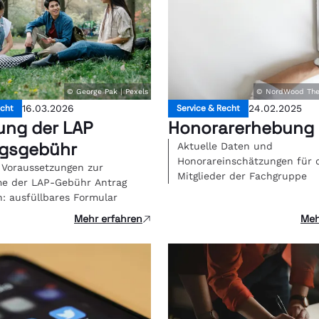
© George Pak | Pexels
© NordWood The
echt
16.03.2026
Service & Recht
24.02.2025
ung der LAP
Honorarerhebung
gsgebühr
Aktuelle Daten und
Honorareinschätzungen für 
 Voraussetzungen zur
Mitglieder der Fachgruppe
e der LAP-Gebühr Antrag
n: ausfüllbares Formular
Mehr erfahren
Meh