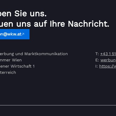
ben Sie uns.
uen uns auf Ihre Nachricht.
en@wkw.at
erbung und Marktkommunikation
T:
+43 1 5
ammer Wien
E:
werbun
ener Wirtschaft 1
I:
https:/
terreich