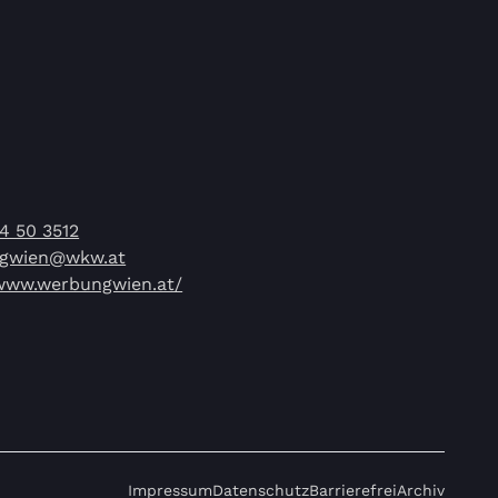
14 50 3512
gwien@wkw.at
/www.werbungwien.at/
Impressum
Datenschutz
Barrierefrei
Archiv