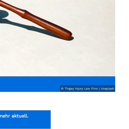
© Tingey Injury Law Firm | Unsplash
mehr aktuell.