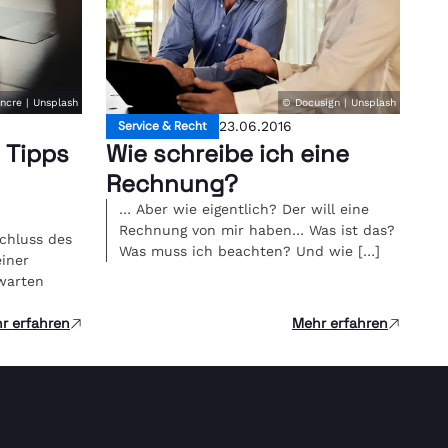
cre | Unsplash
© Docusign | Unsplash
Service & Recht
23.06.2016
 Tipps
Wie schreibe ich eine
Rechnung?
… Aber wie eigentlich? Der will eine
Rechnung von mir haben… Was ist das?
schluss des
Was muss ich beachten? Und wie […]
einer
warten
r erfahren
Mehr erfahren