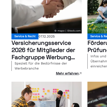
© mapo | iStock.com
Service & Recht
07.12.2025
Service & R
Versicherungsservice
Förder
2026 für Mitglieder der
Prüfun
Fachgruppe Werbung
Infos und
Übernahm
Wien
Speziell für die Bedürfnisse der
einreiche
Werbebranche
Mehr erfahren