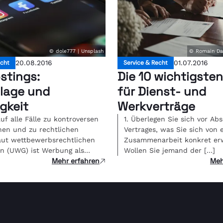
© dole777 | Unsplash
© Romain Dan
echt
20.08.2016
Service & Recht
01.07.2016
stings:
Die 10 wichtigsten
lage und
für Dienst- und
gkeit
Werkverträge
uf alle Fälle zu kontroversen
1. Überlegen Sie sich vor Ab
nen und zu rechtlichen
Vertrages, was Sie sich von 
aut wettbewerbsrechtlichen
Zusammenarbeit konkret er
n (UWG) ist Werbung als
Wollen Sie jemand der […]
Mehr erfahren
Meh
]