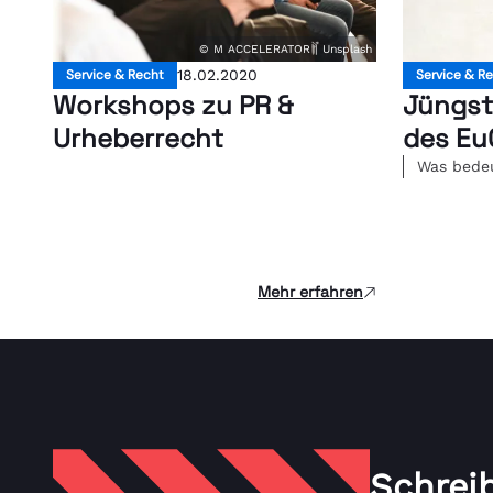
© M ACCELERATOR | Unsplash
Service & Recht
18.02.2020
Service & R
Workshops zu PR &
Jüngst
Urheberrecht
des Eu
Was bedeu
Mehr erfahren
Schrei