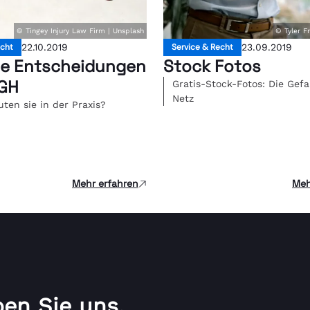
© Tingey Injury Law Firm | Unsplash
© Tyler F
echt
22.10.2019
Service & Recht
23.09.2019
e Entscheidungen
Stock Fotos
GH
Gratis-Stock-Fotos: Die Gef
Netz
ten sie in der Praxis?
Mehr erfahren
Meh
ben Sie uns.