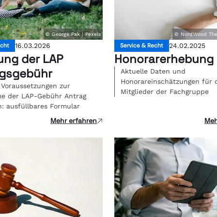
© George Pak | Pexels
© NordWood The
echt
16.03.2026
Service & Recht
24.02.2025
ung der LAP
Honorarerhebung
gsgebühr
Aktuelle Daten und
Honorareinschätzungen für 
 Voraussetzungen zur
Mitglieder der Fachgruppe
e der LAP-Gebühr Antrag
n: ausfüllbares Formular
Mehr erfahren
Meh