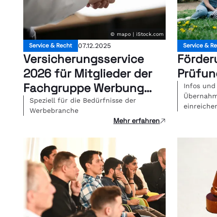
© mapo | iStock.com
Service & Recht
07.12.2025
Service & R
Versicherungsservice
Förder
2026 für Mitglieder der
Prüfun
Fachgruppe Werbung
Infos und
Übernahm
Wien
Speziell für die Bedürfnisse der
einreiche
Werbebranche
Mehr erfahren