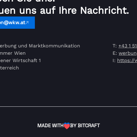
uen uns auf Ihre Nachricht.
en@wkw.at
erbung und Marktkommunikation
T:
+43 1 5
ammer Wien
E:
werbun
ener Wirtschaft 1
I:
https:/
terreich
MADE WITH
BY BITCRAFT