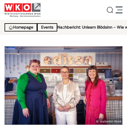
Homepage
Events
Nachbericht: Unlearn Blödsinn - Wie
Service
Aktivitäten
Über uns
Lehrlingsinitiative
News
© Wallentin René