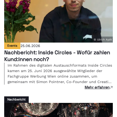
© Ulrich Aydt
Events
25.06.2026
Nachbericht: Inside Circles - Wofür zahlen
Kund:innen noch?
Im Rahmen des digitalen Austauschformats Inside Circles
kamen am 25. Juni 2026 ausgewählte Mitglieder der
Fachgruppe Werbung Wien online zusammen, um
gemeinsam mit Simon Pointner, Co-Founder und Creative
Mehr erfahren
Director von Studio FREUDE, über eine zentrale Frage der
Branche zu diskutieren: Wenn KI die Umsetzung
übernimmt - was ist kreative Arbeit dann noch wert und
Nachbericht
wie bepreist man Bedeutung?