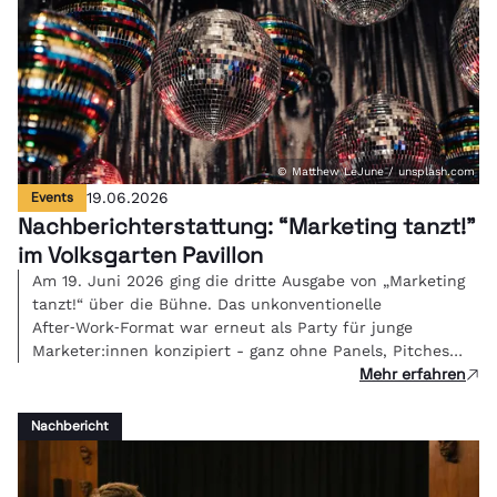
© Matthew LeJune / unsplash.com
Events
19.06.2026
Nachberichterstattung: “Marketing tanzt!"
im Volksgarten Pavillon
Am 19. Juni 2026 ging die dritte Ausgabe von „Marketing
tanzt!“ über die Bühne. Das unkonventionelle
After‑Work‑Format war erneut als Party für junge
Marketer:innen konzipiert - ganz ohne Panels, Pitches
Mehr erfahren
oder PowerPoint, sondern mit Beats, Gesprächen und
Networking. Im herrlichen Ambiente des Volksgarten
Pavillons traf sich die Community, die morgen die
Nachbericht
Branche bewegt.