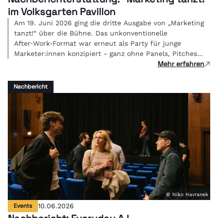
im Volksgarten Pavillon
Am 19. Juni 2026 ging die dritte Ausgabe von „Marketing
tanzt!“ über die Bühne. Das unkonventionelle
After‑Work‑Format war erneut als Party für junge
Marketer:innen konzipiert - ganz ohne Panels, Pitches
Mehr erfahren
oder PowerPoint, sondern mit Beats, Gesprächen und
Networking. Im herrlichen Ambiente des Volksgarten
Pavillons traf sich die Community, die morgen die
Nachbericht
Branche bewegt.
© Niko Havranek
Events
10.06.2026