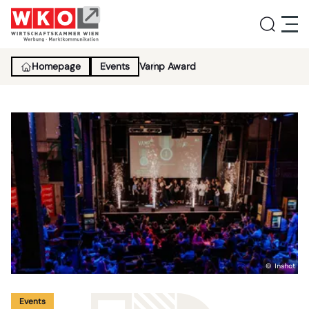
Homepage
Events
Vamp Award
Service
Aktivitäten
Über uns
Lehrlingsinitiative
© Inshot
News
Events