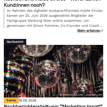
Kund:innen noch?
Im Rahmen des digitalen Austauschformats Inside Circles
kamen am 25. Juni 2026 ausgewählte Mitglieder der
Fachgruppe Werbung Wien online zusammen, um
gemeinsam mit Simon Pointner, Co-Founder und Creative
Mehr erfahren
Director von Studio FREUDE, über eine zentrale Frage der
Branche zu diskutieren: Wenn KI die Umsetzung
übernimmt - was ist kreative Arbeit dann noch wert und
Nachbericht
wie bepreist man Bedeutung?
© Matthew LeJune / unsplash.com
Events
19.06.2026
Nachberichterstattung: “Marketing tanzt!"