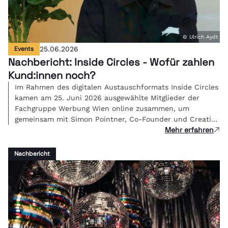
© Ulrich Aydt
Events
25.06.2026
Nachbericht: Inside Circles - Wofür zahlen
Kund:innen noch?
Im Rahmen des digitalen Austauschformats Inside Circles
kamen am 25. Juni 2026 ausgewählte Mitglieder der
Fachgruppe Werbung Wien online zusammen, um
gemeinsam mit Simon Pointner, Co-Founder und Creative
Mehr erfahren
Director von Studio FREUDE, über eine zentrale Frage der
Branche zu diskutieren: Wenn KI die Umsetzung
übernimmt - was ist kreative Arbeit dann noch wert und
Nachbericht
wie bepreist man Bedeutung?