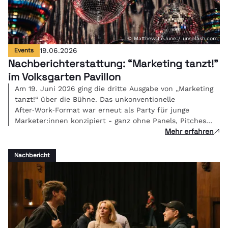
© Matthew LeJune / unsplash.com
Events
19.06.2026
Nachberichterstattung: “Marketing tanzt!"
im Volksgarten Pavillon
Am 19. Juni 2026 ging die dritte Ausgabe von „Marketing
tanzt!“ über die Bühne. Das unkonventionelle
After‑Work‑Format war erneut als Party für junge
Marketer:innen konzipiert - ganz ohne Panels, Pitches
Mehr erfahren
oder PowerPoint, sondern mit Beats, Gesprächen und
Networking. Im herrlichen Ambiente des Volksgarten
Pavillons traf sich die Community, die morgen die
Nachbericht
Branche bewegt.