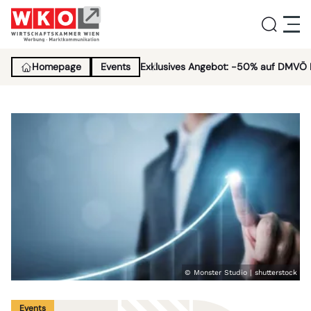
Homepage
Events
Exklusives Angebot: -50% auf DMVÖ 
Service
Aktivitäten
Über uns
Lehrlingsinitiative
© Monster Studio | shutterstock
News
Events