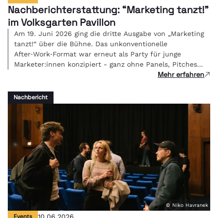
Nachberichterstattung: “Marketing tanzt!"
im Volksgarten Pavillon
Am 19. Juni 2026 ging die dritte Ausgabe von „Marketing
tanzt!“ über die Bühne. Das unkonventionelle
After‑Work‑Format war erneut als Party für junge
Marketer:innen konzipiert - ganz ohne Panels, Pitches
Mehr erfahren
oder PowerPoint, sondern mit Beats, Gesprächen und
Networking. Im herrlichen Ambiente des Volksgarten
Pavillons traf sich die Community, die morgen die
Nachbericht
Branche bewegt.
© Niko Havranek
Events
10.06.2026