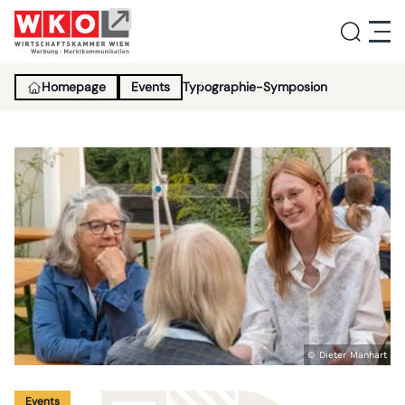
Homepage
Events
Typographie-Symposion
Service
Aktivitäten
Über uns
Lehrlingsinitiative
© Dieter Manhart
News
Events