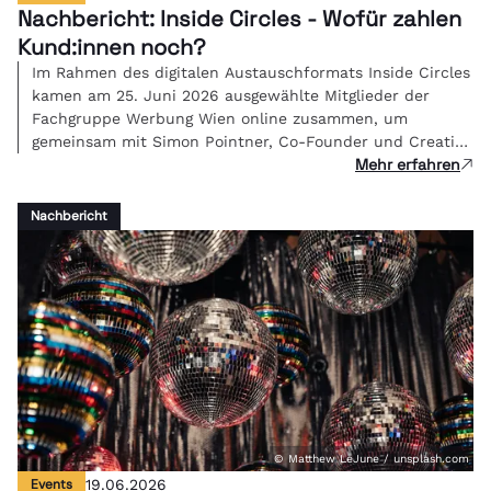
Nachbericht: Inside Circles - Wofür zahlen
Kund:innen noch?
Im Rahmen des digitalen Austauschformats Inside Circles
kamen am 25. Juni 2026 ausgewählte Mitglieder der
Fachgruppe Werbung Wien online zusammen, um
gemeinsam mit Simon Pointner, Co-Founder und Creative
Mehr erfahren
Director von Studio FREUDE, über eine zentrale Frage der
Branche zu diskutieren: Wenn KI die Umsetzung
übernimmt - was ist kreative Arbeit dann noch wert und
Nachbericht
wie bepreist man Bedeutung?
© Matthew LeJune / unsplash.com
Events
19.06.2026