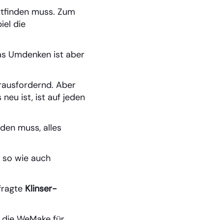
attfinden muss. Zum
iel die
as Umdenken ist aber
erausfordernd. Aber
eu ist, ist auf jeden
den muss, alles
 so wie auch
 fragte
Klinser-
, die WeMake für