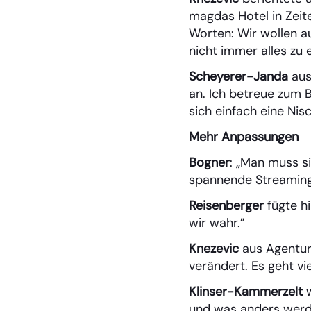
magdas Hotel in Zei
Worten: Wir wollen au
nicht immer alles zu 
Scheyerer-Janda
aus
an. Ich betreue zum B
sich einfach eine Ni
Mehr Anpassungen
Bogner
: „Man muss s
spannende Streaming
Reisenberger
fügte h
wir wahr.”
Knezevic
aus Agentur
verändert. Es geht v
Klinser-Kammerzelt
w
und was anders werde