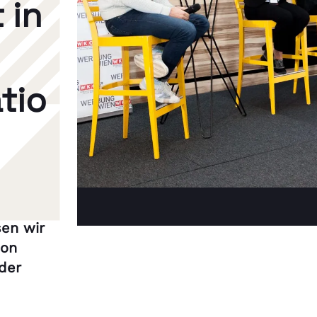
 in
tio
en wir
ion
der