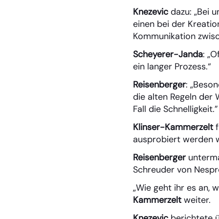
Knezevic
dazu: „Bei u
einen bei der Kreatio
Kommunikation zwisc
Scheyerer-Janda
: „
ein langer Prozess.“
Reisenberger
: „Beson
die alten Regeln der
Fall die Schnelligkeit.”
Klinser-Kammerzelt
f
ausprobiert werden wi
Reisenberger
unterma
Schreuder von Nespr
„Wie geht ihr es an, 
Kammerzelt
weiter.
Knezevic
berichtete ü