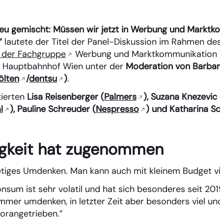
neu gemischt: Müssen wir jetzt in Werbung und Markt
“
lautete der Titel der Panel-Diskussion im Rahmen de
 der Fachgruppe
Werbung und Marktkommunikation W
el Hauptbahnhof Wien unter der
Moderation von Barbar
ölten
/
dentsu
)
.
ierten
Lisa Reisenberger (
Palmers
), Suzana Knezevic 
l
), Pauline Schreuder (
Nespresso
) und Katharina S
gkeit hat zugenommen
tetiges Umdenken. Man kann auch mit kleinem Budget vi
sum ist sehr volatil und hat sich besonderes seit 201
mmer umdenken, in letzter Zeit aber besonders viel un
vorangetrieben.”