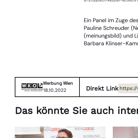
©-Elisabeth-Kessler-MOMEN
Ein Panel im Zuge de
Pauline Schreuder (N
(meinungsbild) und L
Barbara Klinser-Kamm
Werbung Wien
Direkt Link
https:/
18.10.2022
der-ma
zum-ge
Das könnte Sie auch inter
jetzt-i
marktk
umden