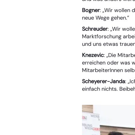
Bogner
: „Wir wollen 
neue Wege gehen.”
Schreuder
: „Wir woll
Marktforschung arbei
und uns etwas trauen
Knezevic
: „Die Mitar
erreichen oder was wi
MitarbeiterInnen selb
Scheyerer-Janda
: „
einfach nichts. Beibe