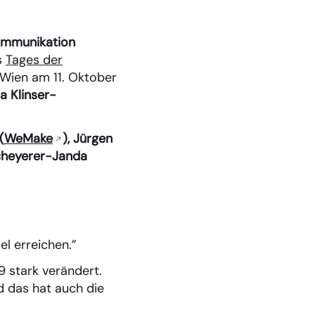
kommunikation
s
Tages der
ien am 11. Oktober
a Klinser-
(
WeMake
), Jürgen
cheyerer-Janda
el erreichen.”
9 stark verändert.
d das hat auch die