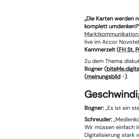
„Die Karten werden 
komplett umdenken?
Marktkommunikation
live im Accor Novot
Kammerzelt (
FH St. P
Zu dem Thema diskut
Bogner (
biteMe.digita
(
meinungsbild
)
.
Geschwindi
Bogner:
„Es ist ein s
Schreuder:
„Medienkon
Wir müssen einfach i
Digitalisierung stark 