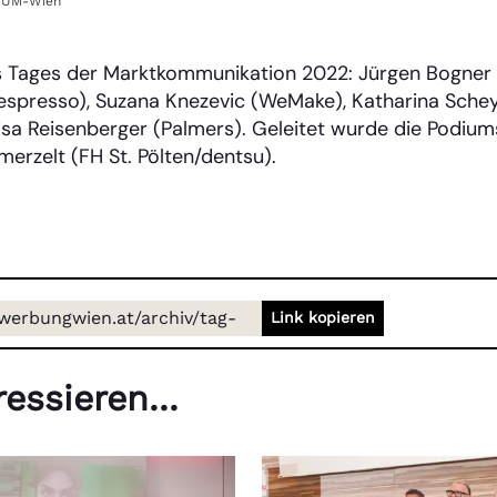
TUM-Wien
s Tages der Marktkommunikation 2022: Jürgen Bogner (b
espresso), Suzana Knezevic (WeMake), Katharina Sche
isa Reisenberger (Palmers). Geleitet wurde die Podium
erzelt (FH St. Pölten/dentsu).
/werbungwien.at/archiv/tag-
Link kopieren
rktkommunikation-panel-
neralthema-muessen-wir-
essieren...
n-werbung-und-
ommunikation-komplett-
ken