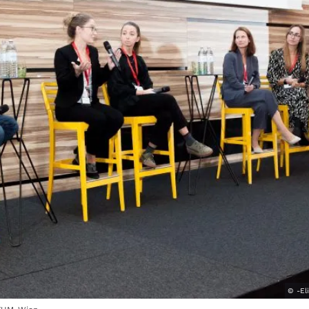
© -El