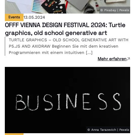
© Pixabay | Pexels
Events
13.05.2024
OFFF VIENNA DESIGN FESTIVAL 2024: Turtle
graphics, old school generative art
TURTLE GRAPHICS – OLD SCHOOL GENERATIVE ART WITH
P5.JS AND AXIDRAW Beginnen Sie mit dem kreativen
Programmieren mit einem intuitiven […]
Mehr erfahren
© Anna Tarazevich | Pexels