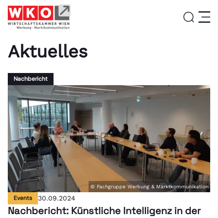
Aktuelles
Service
Nachbericht
Aktivitäten
Über uns
Lehrlingsinitiative
© Fachgruppe Werbung & Marktkommunikation
News
Events
30.09.2024
Nachbericht: Künstliche Intelligenz in der