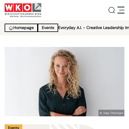
Homepage
Events
Everyday A.I. - Creative Leadership im 
Service
Aktivitäten
Über uns
Lehrlingsinitiative
© Ines Thomsen
News
Events