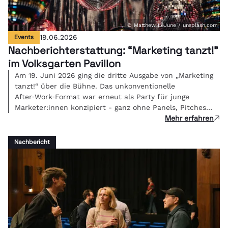
© Matthew LeJune / unsplash.com
Events
19.06.2026
Nachberichterstattung: “Marketing tanzt!"
im Volksgarten Pavillon
Am 19. Juni 2026 ging die dritte Ausgabe von „Marketing
tanzt!“ über die Bühne. Das unkonventionelle
After‑Work‑Format war erneut als Party für junge
Marketer:innen konzipiert - ganz ohne Panels, Pitches
Mehr erfahren
oder PowerPoint, sondern mit Beats, Gesprächen und
Networking. Im herrlichen Ambiente des Volksgarten
Pavillons traf sich die Community, die morgen die
Nachbericht
Branche bewegt.