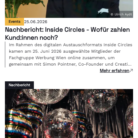
© Ulrich Aydt
Events
25.06.2026
Nachbericht: Inside Circles - Wofür zahlen
Kund:innen noch?
Im Rahmen des digitalen Austauschformats Inside Circles
kamen am 25. Juni 2026 ausgewählte Mitglieder der
Fachgruppe Werbung Wien online zusammen, um
gemeinsam mit Simon Pointner, Co-Founder und Creative
Mehr erfahren
Director von Studio FREUDE, über eine zentrale Frage der
Branche zu diskutieren: Wenn KI die Umsetzung
übernimmt - was ist kreative Arbeit dann noch wert und
Nachbericht
wie bepreist man Bedeutung?